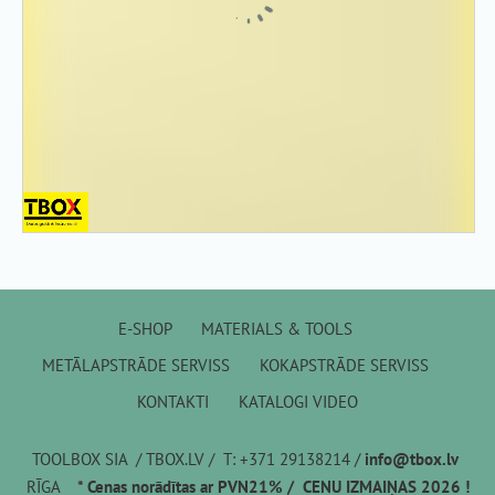
E-SHOP
MATERIALS & TOOLS
METĀLAPSTRĀDE SERVISS
KOKAPSTRĀDE SERVISS
KONTAKTI
KATALOGI VIDEO
TOOLBOX SIA / TBOX.LV / T: +371 29138214 /
info@tbox.lv
RĪGA
* Cenas norādītas ar PVN21% / CENU IZMAIŅAS 2026 !