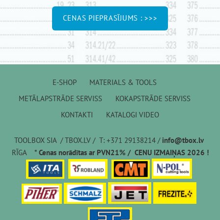
​CENAS PIEPRASĪJUMS : >>>​
E-SHOP
MATERIALS & TOOLS
METĀLAPSTRĀDE SERVISS
KOKAPSTRĀDE SERVISS
KONTAKTI
KATALOGI VIDEO
TOOLBOX SIA / TBOX.LV / T: +371 29138214 /
info@tbox.lv
RĪGA
* Cenas norādītas ar PVN21% / CENU IZMAIŅAS 2026 !