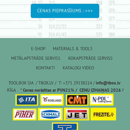
​CENAS PIEPRASĪJUMS : >>>​
E-SHOP
MATERIALS & TOOLS
METĀLAPSTRĀDE SERVISS
KOKAPSTRĀDE SERVISS
KONTAKTI
KATALOGI VIDEO
TOOLBOX SIA / TBOX.LV / T: +371 29138214 /
info@tbox.lv
RĪGA
* Cenas norādītas ar PVN21% / CENU IZMAIŅAS 2026 !