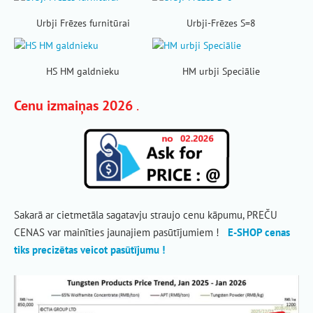
Urbji Frēzes furnitūrai
Urbji-Frēzes S=8
HS HM galdnieku
HM urbji Speciālie
Cenu izmaiņas 2026
.
Sakarā ar cietmetāla sagatavju straujo cenu kāpumu, PREČU
CENAS var mainīties jaunajiem pasūtījumiem !
E-SHOP cenas
tiks precizētas veicot pasūtījumu !