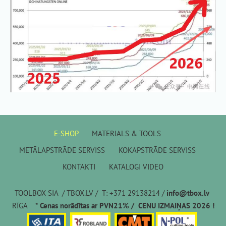
E-SHOP
MATERIALS & TOOLS
METĀLAPSTRĀDE SERVISS
KOKAPSTRĀDE SERVISS
KONTAKTI
KATALOGI VIDEO
TOOLBOX SIA / TBOX.LV / T: +371 29138214 /
info@tbox.lv
RĪGA
* Cenas norādītas ar PVN21% / CENU IZMAIŅAS 2026 !