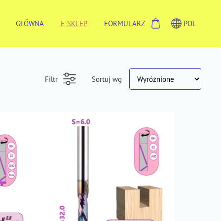
GŁÓWNA
E-SKLEP
FORMULARZ
POL
Filtr
Sortuj wg