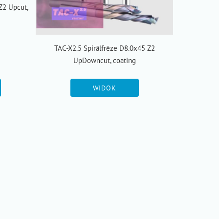
Z2 Upcut,
TAC-X2.5 Spirālfrēze D8.0x45 Z2
UpDowncut, coating
WIDOK