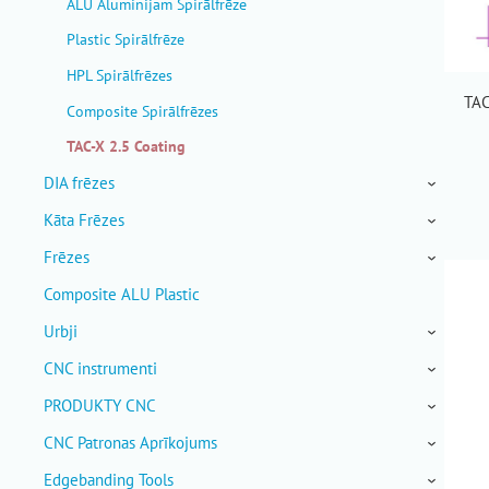
ALU Aluminijam Spirālfrēze
Plastic Spirālfrēze
HPL Spirālfrēzes
TAC
Composite Spirālfrēzes
TAC-X 2.5 Coating
DIA frēzes
›
Kāta Frēzes
›
Frēzes
›
Composite ALU Plastic
Urbji
›
CNC instrumenti
›
PRODUKTY CNC
›
CNC Patronas Aprīkojums
›
Edgebanding Tools
›