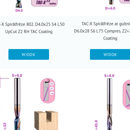
TAC-X Spirālfrēze ar gultn
-X Spirālfrēze 802. D4.0x25 S4 L50
D6.0x28 S6 L75 Compres. Z2
UpCut Z2 RH TAC Coating
Coating
WIDOK
WIDOK