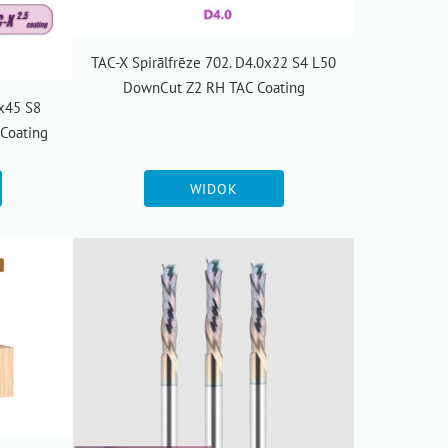
TAC-X Spirālfrēze 702. D4.0x22 S4 L50
DownCut Z2 RH TAC Coating
0x45 S8
Coating
WIDOK