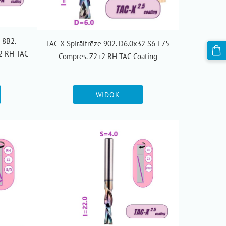
i 8B2.
TAC-X Spirālfrēze 902. D6.0x32 S6 L75
+2 RH TAC
Compres. Z2+2 RH TAC Coating
WIDOK