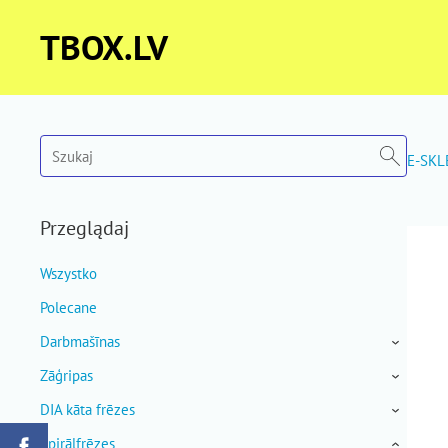
TBOX.LV
E-SKL
Przeglądaj
Wszystko
Polecane
Darbmašīnas
›
Zāģripas
›
DIA kāta frēzes
›
Spirālfrēzes
›