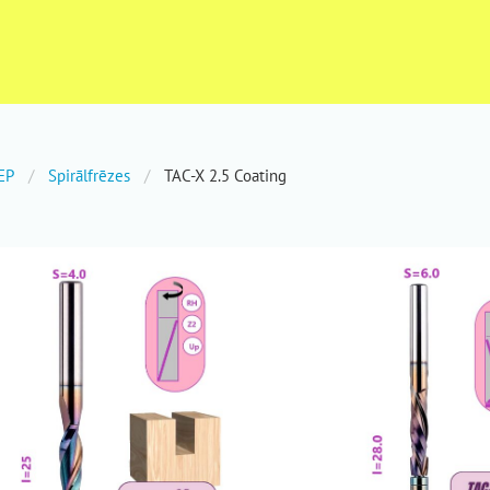
EP
Spirālfrēzes
TAC-X 2.5 Coating