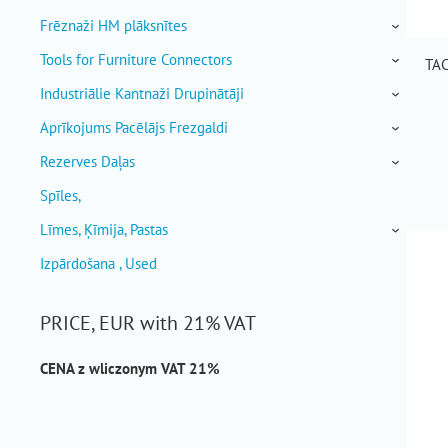
Frēznaži HM plāksnītes
›
Tools for Furniture Connectors
TAC
›
Industriālie Kantnaži Drupinātāji
›
Aprīkojums Pacēlājs Frezgaldi
›
Rezerves Daļas
›
Spīles,
Līmes, Ķīmija, Pastas
›
Izpārdošana , Used
PRICE, EUR with 21% VAT
CENA z wliczonym VAT 21%