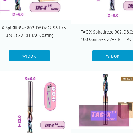
-X Spirālfrēze 802. D6.0x32 S6 L75
TAC-X Spirālfrēze 902. D8.
UpCut Z2 RH TAC Coating
L100 Compres. Z2+2 RH TAC 
WIDOK
WIDOK