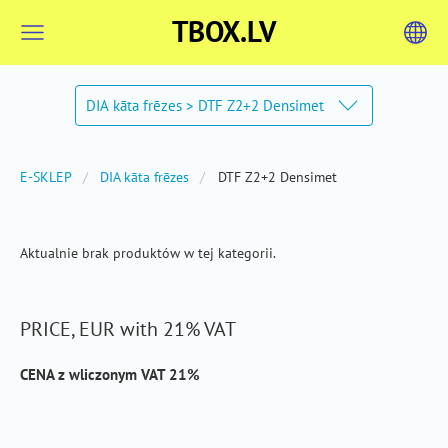
TBOX.LV
DIA kāta frēzes > DTF Z2+2 Densimet
E-SKLEP
DIA kāta frēzes
DTF Z2+2 Densimet
Aktualnie brak produktów w tej kategorii.
PRICE, EUR with 21% VAT
CENA z wliczonym VAT 21%