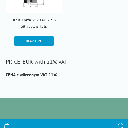
Urbis Frēze 392 L60 Z2+2
S8 apaļais kāts
POKAŻ OPCJE
PRICE, EUR with 21% VAT
CENA z wliczonym VAT 21%