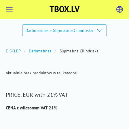
TBOX.LV
Darbmašīnas > Slīpmašīna Cilindriska
E-SKLEP
Darbmašīnas
Slīpmašīna Cilindriska
Aktualnie brak produktów w tej kategorii.
PRICE, EUR with 21% VAT
CENA z wliczonym VAT 21%